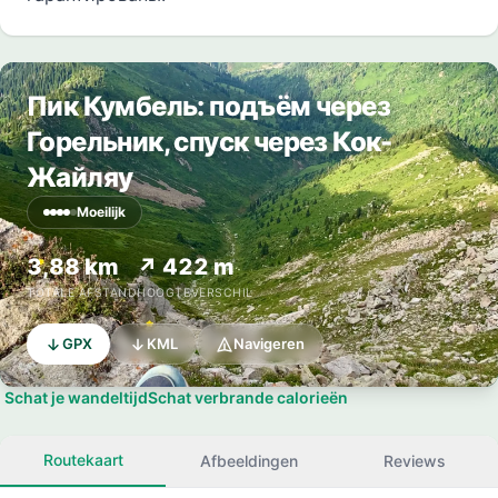
Пик Кумбель: подъём через
Горельник, спуск через Кок-
Жайляу
Moeilijk
3,88 km
↗ 422 m
TOTALE AFSTAND
HOOGTEVERSCHIL
GPX
KML
Navigeren
Schat je wandeltijd
Schat verbrande calorieën
Routekaart
Afbeeldingen
Reviews