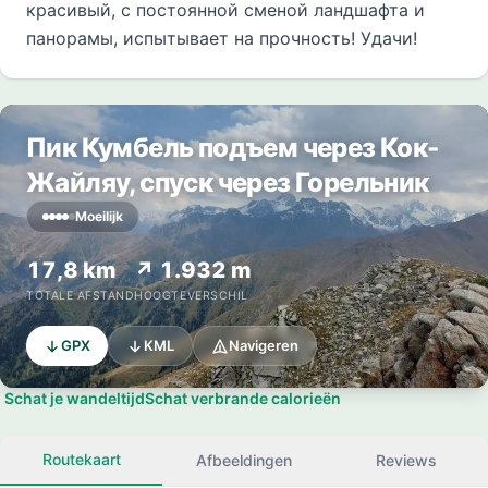
красивый, с постоянной сменой ландшафта и
панорамы, испытывает на прочность! Удачи!
Пик Кумбель подъем через Кок-
Жайляу, спуск через Горельник
Moeilijk
17,8 km
↗ 1.932 m
TOTALE AFSTAND
HOOGTEVERSCHIL
GPX
KML
Navigeren
Schat je wandeltijd
Schat verbrande calorieën
Routekaart
Afbeeldingen
Reviews