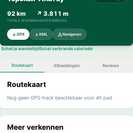
92 km
↗ 3.811 m
TOTALE AFSTAND
HOOGTEVERSCHIL
GPX
KML
Navigeren
Schat je wandeltijd
Schat verbrande calorieën
Routekaart
Afbeeldingen
Reviews
Routekaart
Nog geen GPS-track beschikbaar voor dit pad
Meer verkennen