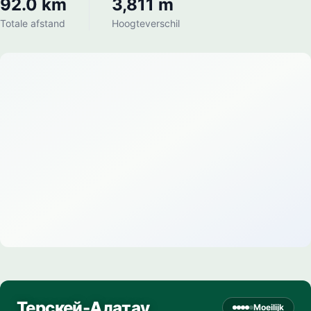
92.0 km
3,811 m
Totale afstand
Hoogteverschil
Терскей-Алатау
Moeilijk