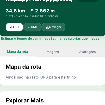
34,8 km
↗ 2.662 m
DISTÂNCIA TOTAL
GANHO DE ELEVAÇÃO
GPX
KML
Navegar
Estimar o tempo de caminhada
Estimar as calorias queimadas
Mapa da rota
Imagens
Avaliações
Mapa da rota
Ainda não há rasto GPS para este trilho
Explorar Mais