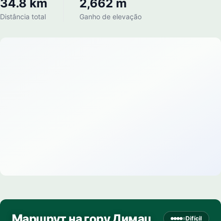
34.8 km
2,662 m
Distância total
Ganho de elevação
Маршрут на гору Димац
Difícil