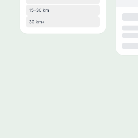
🇧🇪
Bélgica
15–30 km
🇧🇿
Belize
30 km+
🇧🇾
Bielorrússia
🇧🇴
Bolívia
🇧🇦
Bósnia e Herzegovina
🇧🇼
Botsuana
🇧🇷
Brasil
🇧🇳
Brunei
🇧🇬
Bulgária
🇧🇹
Butão
🇨🇻
Cabo Verde
🇨🇲
Camarões