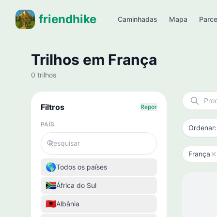
friendhike
Caminhadas
Mapa
Parce
Trilhos em França
0 trilhos
Filtros
Repor
PAÍS
França
🌎
Todos os países
🇿🇦
África do Sul
🇦🇱
Albânia