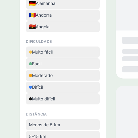
🇩🇪
Alemanha
🇦🇩
Andorra
🇦🇴
Angola
🇸🇦
Arábia Saudita
DIFICULDADE
🇦🇷
Argentina
Muito fácil
🇦🇲
Arménia
Fácil
🇦🇼
Aruba
Moderado
🇦🇺
Austrália
Difícil
🇦🇹
Áustria
Muito difícil
🇦🇿
Azerbaijão
DISTÂNCIA
🇧🇩
Bangladexe
Menos de 5 km
🇧🇧
Barbados
5–15 km