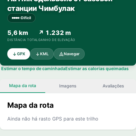
станции Чимбулак
Difícil
5,6 km
↗ 1.232 m
DISTÂNCIA TOTAL
GANHO DE ELEVAÇÃO
GPX
KML
Navegar
Estimar o tempo de caminhada
Estimar as calorias queimadas
Mapa da rota
Imagens
Avaliações
Mapa da rota
Ainda não há rasto GPS para este trilho