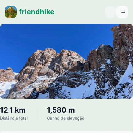
friendhike
Open
12.1 km
1,580 m
Distância total
Ganho de elevação