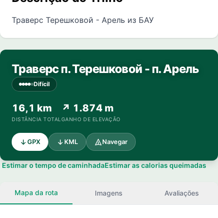
Траверс Терешковой - Арель из БАУ
Траверс п. Терешковой - п. Арель
Difícil
16,1 km
↗ 1.874 m
DISTÂNCIA TOTAL
GANHO DE ELEVAÇÃO
GPX
KML
Navegar
Estimar o tempo de caminhada
Estimar as calorias queimadas
Mapa da rota
Imagens
Avaliações