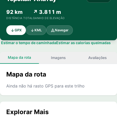
92 km
↗ 3.811 m
DISTÂNCIA TOTAL
GANHO DE ELEVAÇÃO
GPX
KML
Navegar
Estimar o tempo de caminhada
Estimar as calorias queimadas
Mapa da rota
Imagens
Avaliações
Mapa da rota
Ainda não há rasto GPS para este trilho
Explorar Mais