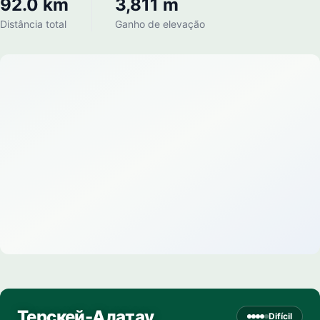
92.0 km
3,811 m
Distância total
Ganho de elevação
Терскей-Алатау
Difícil