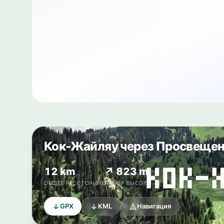
Кок-Жайляу через Просвеще
12 km
↗ 823 m
ОБЩЕЕ РАССТОЯНИЕ
НАБОР ВЫСОТЫ
GPX
KML
Навигация