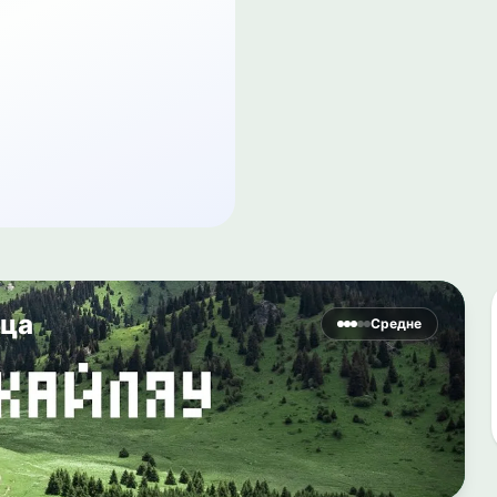
нца
Средне