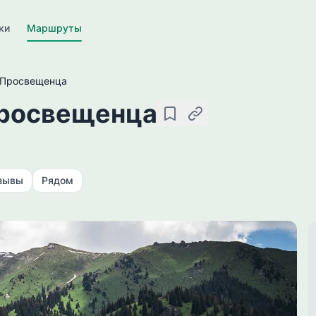
ки
Маршруты
 Просвещенца
Просвещенца
Сохранить
Скопировать ссылку
зывы
Рядом