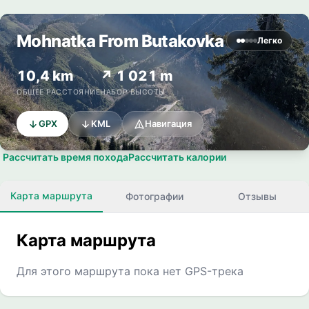
Mohnatka From Butakovka
Легко
10,4 km
↗ 1 021 m
ОБЩЕЕ РАССТОЯНИЕ
НАБОР ВЫСОТЫ
GPX
KML
Навигация
Рассчитать время похода
Рассчитать калории
Карта маршрута
Фотографии
Отзывы
Карта маршрута
Для этого маршрута пока нет GPS-трека