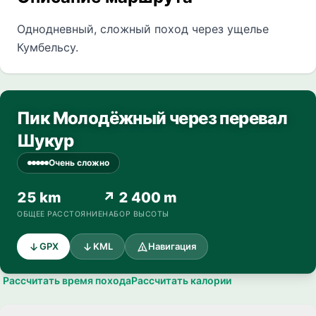
Однодневный, сложный поход через ущелье
Кумбельсу.
Пик Молодёжный через перевал
Шукур
Очень сложно
25 km
↗ 2 400 m
ОБЩЕЕ РАССТОЯНИЕ
НАБОР ВЫСОТЫ
GPX
KML
Навигация
Рассчитать время похода
Рассчитать калории