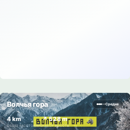
Волчья гора
Средне
4 km
↗ 528 m
ОБЩЕЕ РАССТОЯНИЕ
НАБОР ВЫСОТЫ