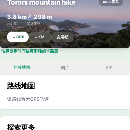
Toroni mountain hike
简单
3.8 km
↗ 298 m
总距离
累计爬升
GPX
KML
导航
估算徒步时间
估算消耗的卡路里
路线地图
图片
评论
路线地图
该路线暂无GPS轨迹
探索更多