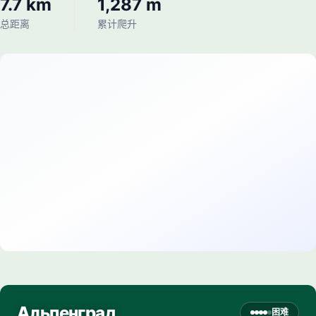
7.7 km
1,287 m
总距离
累计爬升
Альпенград
困难