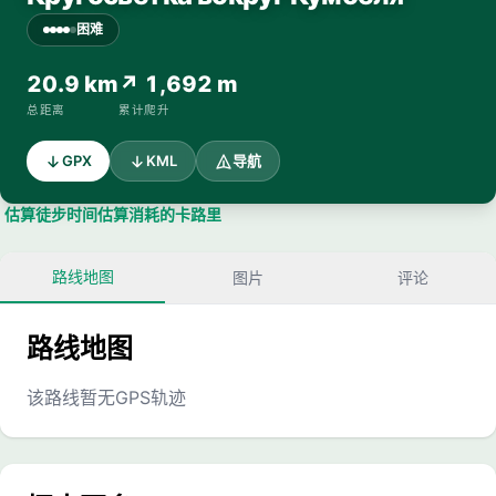
困难
20.9 km
↗ 1,692 m
总距离
累计爬升
GPX
KML
导航
估算徒步时间
估算消耗的卡路里
路线地图
图片
评论
路线地图
该路线暂无GPS轨迹