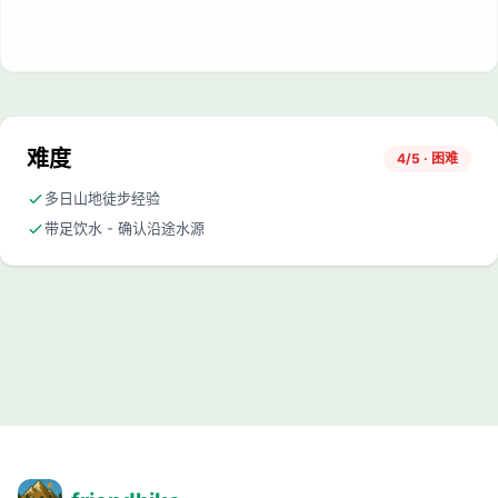
难度
4/5 · 困难
多日山地徒步经验
带足饮水 - 确认沿途水源