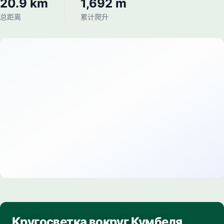
20.9 km
1,692 m
总距离
累计爬升
Кругосветка вокруг Кумбеля