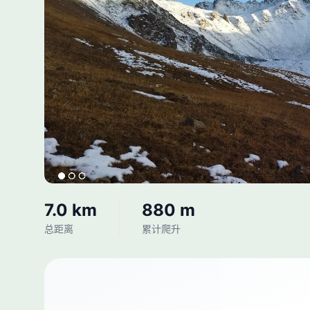
7.0 km
880 m
总距离
累计爬升