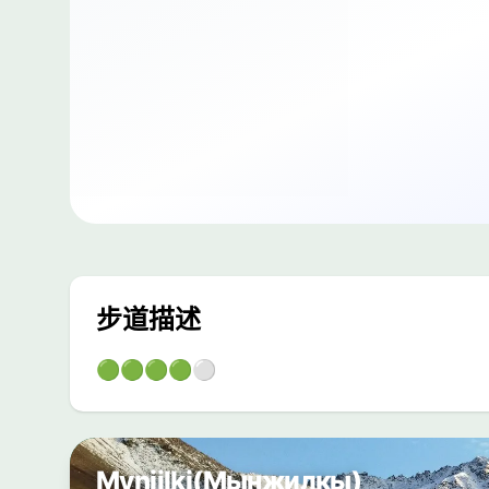
步道描述
🟢🟢🟢🟢⚪
Mynjilki(Мынжилкы)