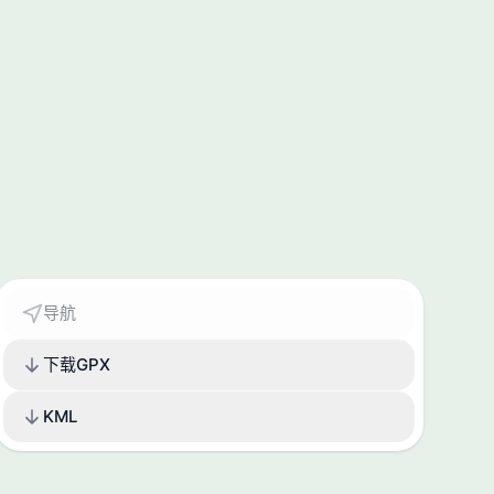
导航
下载GPX
KML