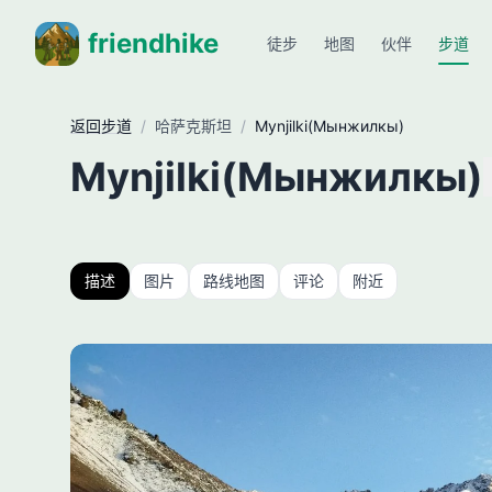
friendhike
徒步
地图
伙伴
步道
返回步道
/
哈萨克斯坦
/
Mynjilki(Мынжилкы)
Mynjilki(Мынжилкы)
描述
图片
路线地图
评论
附近