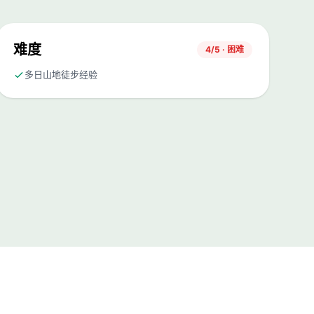
难度
4/5 · 困难
多日山地徒步经验