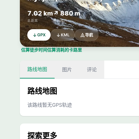
7.02 km
↗ 880 m
总距离
累计爬升
GPX
KML
导航
估算徒步时间
估算消耗的卡路里
路线地图
图片
评论
路线地图
该路线暂无GPS轨迹
探索更多