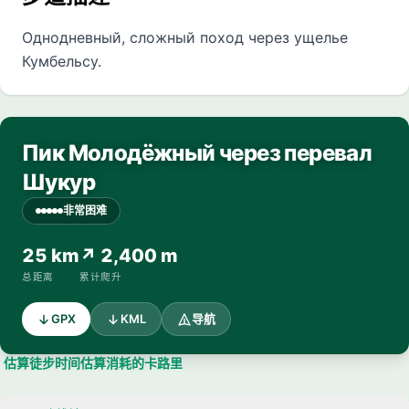
Однодневный, сложный поход через ущелье
Кумбельсу.
Пик Молодёжный через перевал
Шукур
非常困难
25 km
↗ 2,400 m
总距离
累计爬升
GPX
KML
导航
估算徒步时间
估算消耗的卡路里