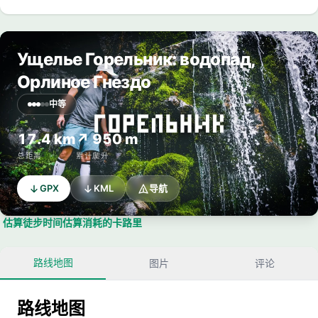
Ущелье Горельник: водопад,
Орлиное Гнездо
中等
17.4 km
↗ 950 m
总距离
累计爬升
GPX
KML
导航
估算徒步时间
估算消耗的卡路里
路线地图
图片
评论
路线地图