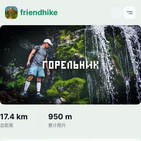
friendhike
Open
17.4 km
950 m
总距离
累计爬升