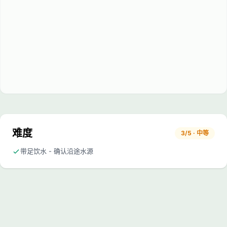
难度
3/5 · 中等
带足饮水 - 确认沿途水源