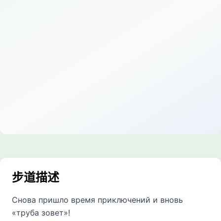
步道描述
Снова пришло время приключений и вновь
«труба зовет»!