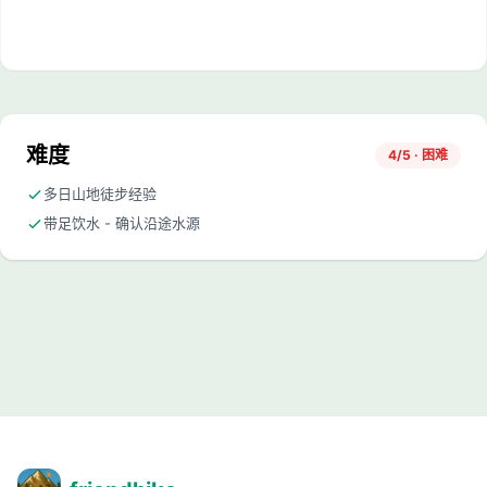
难度
4/5 · 困难
多日山地徒步经验
带足饮水 - 确认沿途水源