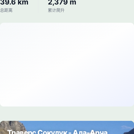
39.6 km
2,379 m
总距离
累计爬升
Траверс Сокулук - Ала-Арча