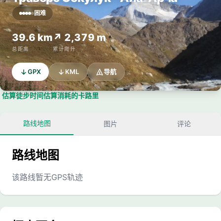
困难
39.6 km
↗ 2,379 m
总距离
累计爬升
GPX
KML
导航
估算徒步时间
估算消耗的卡路里
路线地图
图片
评论
路线地图
该路线暂无GPS轨迹