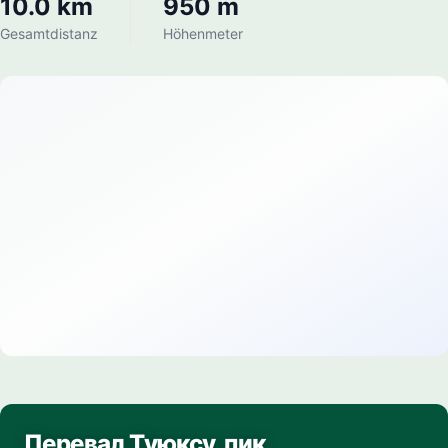
10.0 km
950 m
Gesamtdistanz
Höhenmeter
Перевал Туюксу, пик