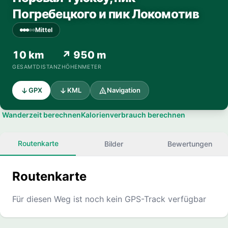
Погребецкого и пик Локомотив
Mittel
10 km
↗ 950 m
GESAMTDISTANZ
HÖHENMETER
GPX
KML
Navigation
Wanderzeit berechnen
Kalorienverbrauch berechnen
Routenkarte
Bilder
Bewertungen
Routenkarte
Für diesen Weg ist noch kein GPS-Track verfügbar