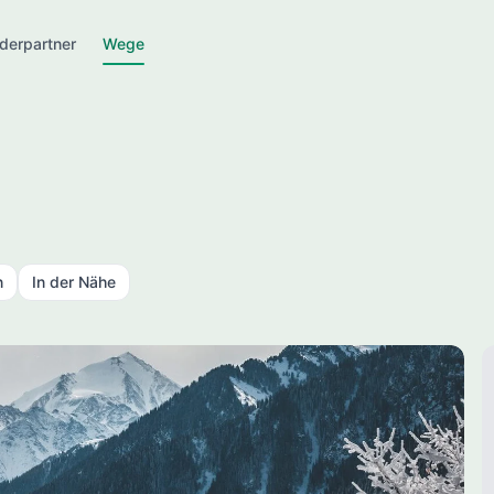
derpartner
Wege
n
In der Nähe