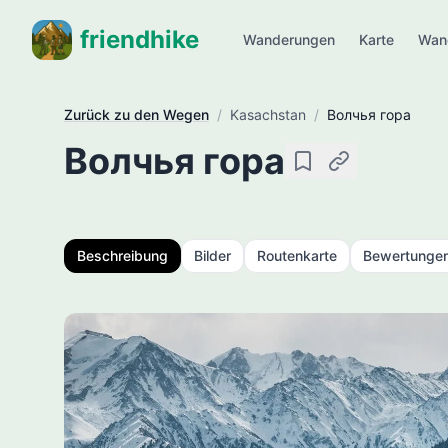
friendhike
Wanderungen
Karte
Wan
Zurück zu den Wegen
/
Kasachstan
/
Волчья гора
Волчья гора
Speichern
Link kopieren
Beschreibung
Bilder
Routenkarte
Bewertunge