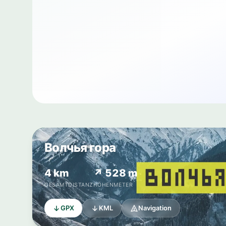
Волчья гора
4 km
↗ 528 m
GESAMTDISTANZ
HÖHENMETER
GPX
KML
Navigation