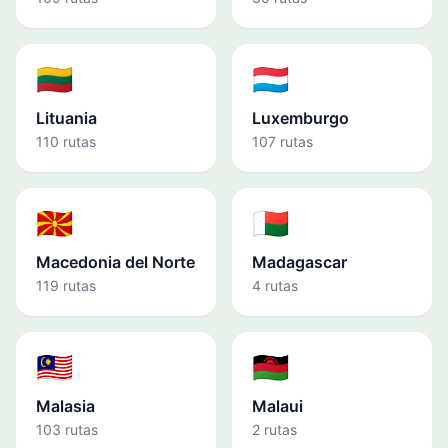
🇱🇹
🇱🇺
Lituania
Luxemburgo
110 rutas
107 rutas
🇲🇰
🇲🇬
Macedonia del Norte
Madagascar
119 rutas
4 rutas
🇲🇾
🇲🇼
Malasia
Malaui
103 rutas
2 rutas