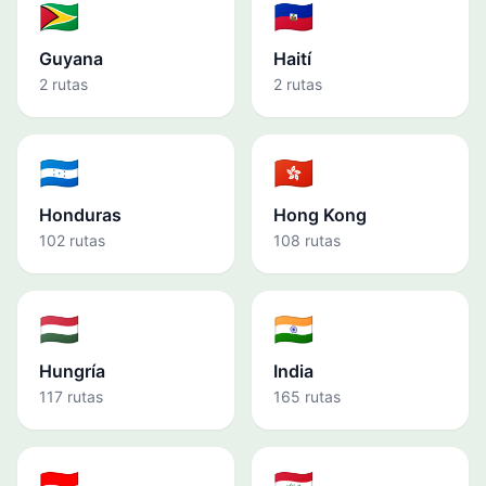
🇬🇾
🇭🇹
Guyana
Haití
2 rutas
2 rutas
🇭🇳
🇭🇰
Honduras
Hong Kong
102 rutas
108 rutas
🇭🇺
🇮🇳
Hungría
India
117 rutas
165 rutas
🇮🇩
🇮🇶