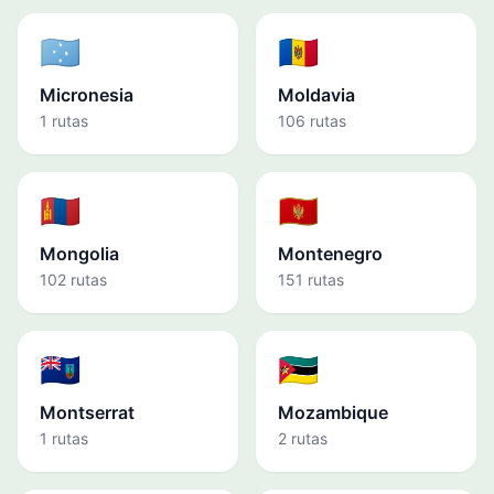
🇫🇲
🇲🇩
Micronesia
Moldavia
1 rutas
106 rutas
🇲🇳
🇲🇪
Mongolia
Montenegro
102 rutas
151 rutas
🇲🇸
🇲🇿
Montserrat
Mozambique
1 rutas
2 rutas