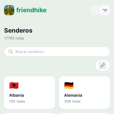
friendhike
Open
Senderos
17790 rutas
Copiar
🇦🇱
🇩🇪
Albania
Alemania
155 rutas
306 rutas