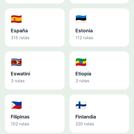
🇪🇸
🇪🇪
España
Estonia
315 rutas
112 rutas
🇸🇿
🇪🇹
Eswatini
Etiopía
3 rutas
3 rutas
🇵🇭
🇫🇮
Filipinas
Finlandia
102 rutas
220 rutas