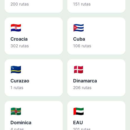
200 rutas
151 rutas
🇭🇷
🇨🇺
Croacia
Cuba
302 rutas
106 rutas
🇨🇼
🇩🇰
Curazao
Dinamarca
1 rutas
206 rutas
🇩🇲
🇦🇪
Dominica
EAU
4 rutas
101 rutas