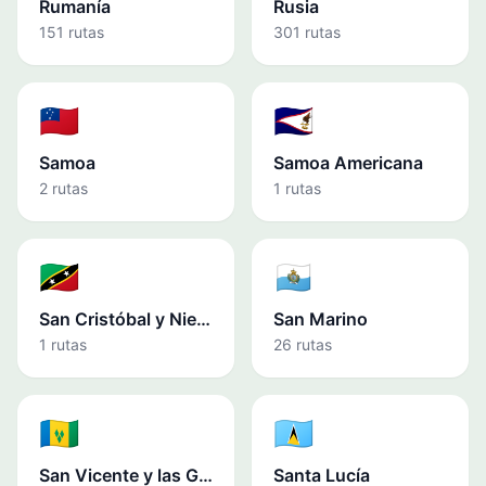
Rumanía
Rusia
151 rutas
301 rutas
🇼🇸
🇦🇸
Samoa
Samoa Americana
2 rutas
1 rutas
🇰🇳
🇸🇲
San Cristóbal y Nieves
San Marino
1 rutas
26 rutas
🇻🇨
🇱🇨
San Vicente y las Granadinas
Santa Lucía