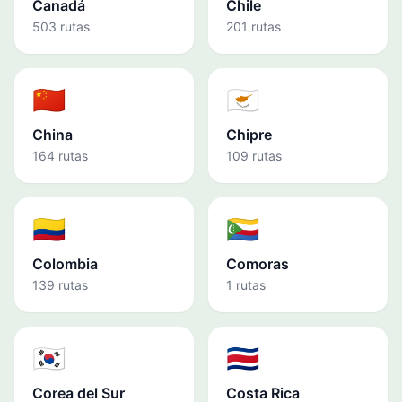
Canadá
Chile
503 rutas
201 rutas
🇨🇳
🇨🇾
China
Chipre
164 rutas
109 rutas
🇨🇴
🇰🇲
Colombia
Comoras
139 rutas
1 rutas
🇰🇷
🇨🇷
Corea del Sur
Costa Rica