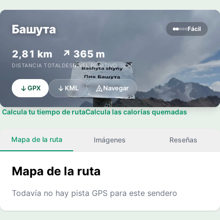
Башута
Fácil
2,81 km
↗ 365 m
DISTANCIA TOTAL
DESNIVEL POSITIVO
GPX
KML
Navegar
Calcula tu tiempo de ruta
Calcula las calorías quemadas
Mapa de la ruta
Imágenes
Reseñas
Mapa de la ruta
Todavía no hay pista GPS para este sendero