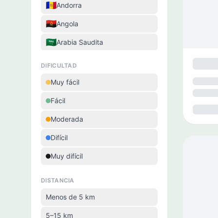
🇦🇩
Andorra
🇦🇴
Angola
🇸🇦
Arabia Saudita
🇦🇷
Argentina
DIFICULTAD
🇦🇲
Armenia
Muy fácil
🇦🇼
Aruba
Fácil
🇦🇺
Australia
Moderada
🇦🇹
Austria
Difícil
🇦🇿
Azerbaiyán
Muy difícil
🇧🇩
Bangladés
DISTANCIA
🇧🇧
Barbados
Menos de 5 km
🇧🇪
Bélgica
5–15 km