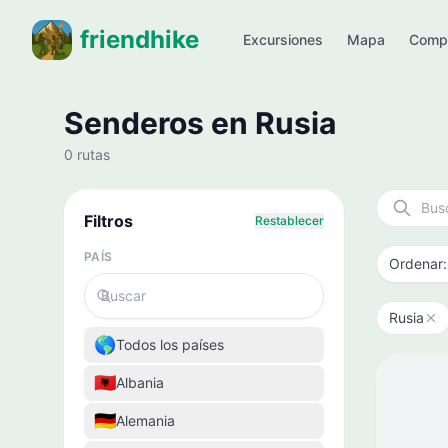
friendhike
Excursiones
Mapa
Comp
Senderos en Rusia
0 rutas
Filtros
Restablecer
PAÍS
Rusia
🌎
Todos los países
🇦🇱
Albania
🇩🇪
Alemania