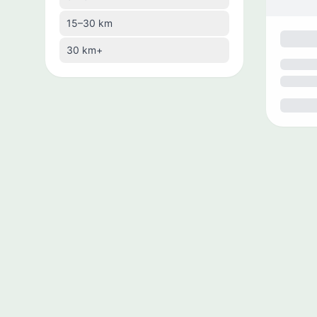
🇧🇿
Belice
15–30 km
🇧🇾
Bielorrusia
30 km+
🇧🇴
Bolivia
🇧🇦
Bosnia y Herzegovina
🇧🇼
Botsuana
🇧🇷
Brasil
🇧🇳
Brunei
🇧🇬
Bulgaria
🇧🇹
Bután
🇨🇻
Cabo Verde
🇰🇭
Camboya
🇨🇲
Camerún