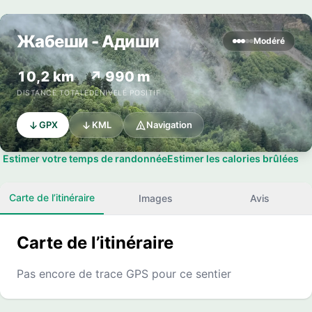
Жабеши - Адиши
Modéré
10,2 km
↗ 990 m
DISTANCE TOTALE
DÉNIVELÉ POSITIF
GPX
KML
Navigation
Estimer votre temps de randonnée
Estimer les calories brûlées
Carte de l’itinéraire
Images
Avis
Carte de l’itinéraire
Pas encore de trace GPS pour ce sentier