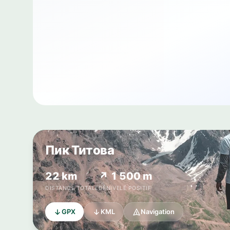
Пик Титова
22 km
↗ 1 500 m
DISTANCE TOTALE
DÉNIVELÉ POSITIF
GPX
KML
Navigation