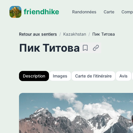
friendhike
Randonnées
Carte
Comp
Retour aux sentiers
/
Kazakhstan
/
Пик Титова
Пик Титова
Enregistrer
Copier le lien
Description
Images
Carte de l’itinéraire
Avis