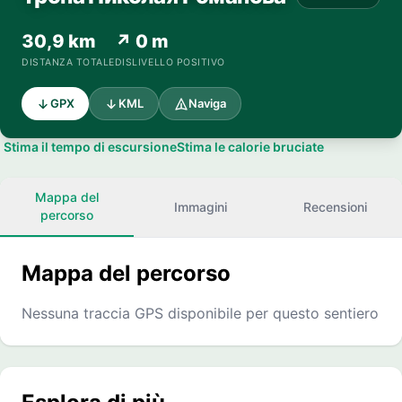
30,9 km
↗ 0 m
DISTANZA TOTALE
DISLIVELLO POSITIVO
GPX
KML
Naviga
Stima il tempo di escursione
Stima le calorie bruciate
Mappa del
Immagini
Recensioni
percorso
Mappa del percorso
Nessuna traccia GPS disponibile per questo sentiero