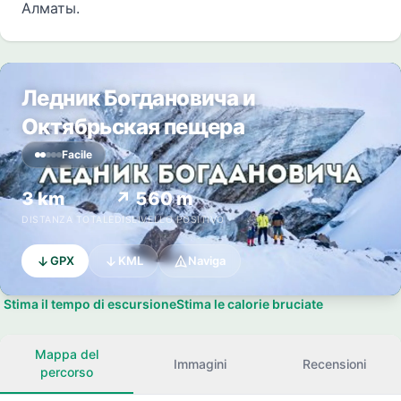
Алматы.
Ледник Богдановича и
Октябрьская пещера
Facile
3 km
↗ 560 m
DISTANZA TOTALE
DISLIVELLO POSITIVO
GPX
KML
Naviga
Stima il tempo di escursione
Stima le calorie bruciate
Mappa del
Immagini
Recensioni
percorso