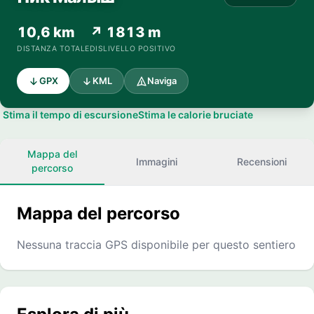
10,6 km
↗ 1813 m
DISTANZA TOTALE
DISLIVELLO POSITIVO
GPX
KML
Naviga
Stima il tempo di escursione
Stima le calorie bruciate
Mappa del
Immagini
Recensioni
percorso
Mappa del percorso
Nessuna traccia GPS disponibile per questo sentiero