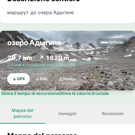
маршрут до озера Адыгине
озеро Адыгине
Difficile
20,7 km
↗ 1620 m
DISTANZA TOTALE
DISLIVELLO POSITIVO
GPX
KML
Naviga
Stima il tempo di escursione
Stima le calorie bruciate
Mappa del
Immagini
Recensioni
percorso