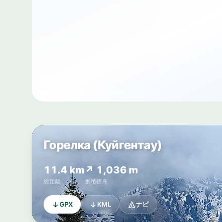
Горелка (Куйгентау)
11.4 km
↗ 1,036 m
総距離
累積標高
GPX
KML
ナビ