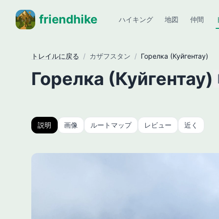
friendhike
ハイキング
地図
仲間
トレイルに戻る
/
カザフスタン
/
Горелка (Куйгентау)
Горелка (Куйгентау)
説明
画像
ルートマップ
レビュー
近く