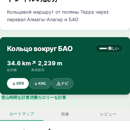
Кольцевой маршрут от поляны Терра через
перевал Алматы-Алагир и БАО
Кольцо вокруг БАО
難しい
34.6 km
↗ 2,239 m
総距離
累積標高
GPX
KML
ナビ
登山時間を計算
消費カロリーを計算
ルートマップ
画像
レビュー