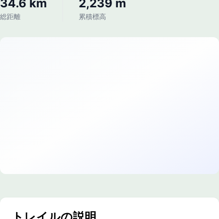
34.6 km
2,239 m
総距離
累積標高
トレイルの説明