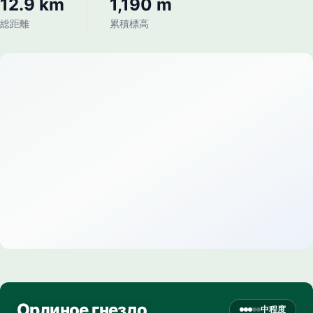
12.9 km
1,190 m
総距離
累積標高
Орлиное гнездо
中程度