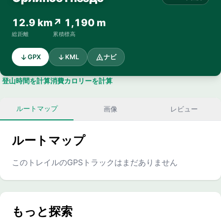
12.9 km
↗ 1,190 m
総距離
累積標高
GPX
KML
ナビ
登山時間を計算
消費カロリーを計算
ルートマップ
画像
レビュー
ルートマップ
このトレイルのGPSトラックはまだありません
もっと探索