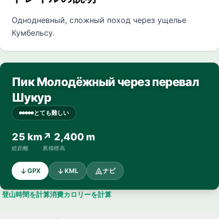
Однодневный, сложный поход через ущелье
Кумбельсу.
Пик Молодёжный через перевал
Шукур
とても難しい
25 km
↗ 2,400 m
総距離
累積標高
GPX
KML
ナビ
登山時間を計算
消費カロリーを計算