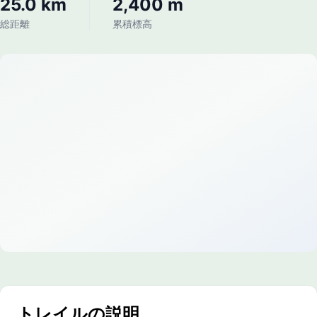
25.0 km
2,400 m
総距離
累積標高
トレイルの説明