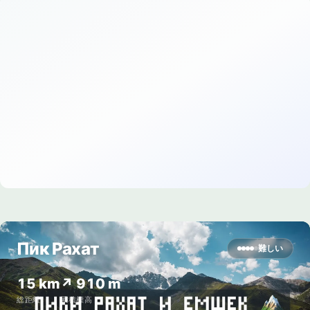
Пик Рахат
難しい
15 km
↗ 910 m
総距離
累積標高