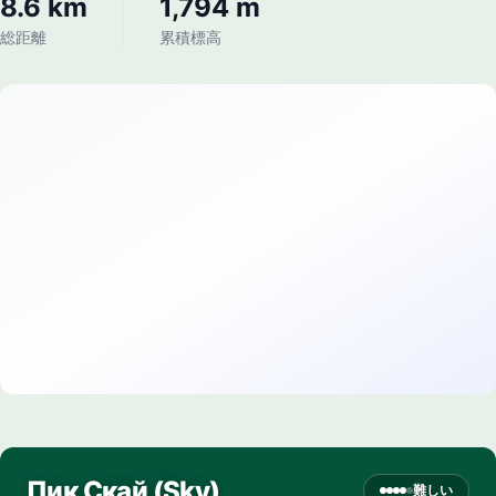
8.6 km
1,794 m
総距離
累積標高
Пик Скай (Sky)
難しい