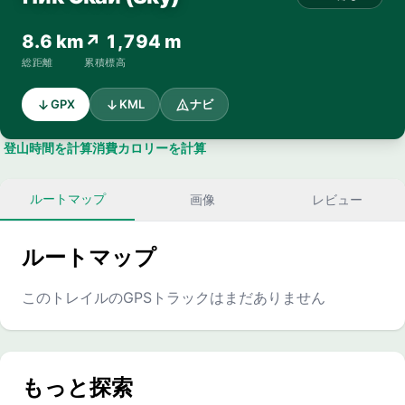
8.6 km
↗ 1,794 m
総距離
累積標高
GPX
KML
ナビ
登山時間を計算
消費カロリーを計算
ルートマップ
画像
レビュー
ルートマップ
このトレイルのGPSトラックはまだありません
もっと探索