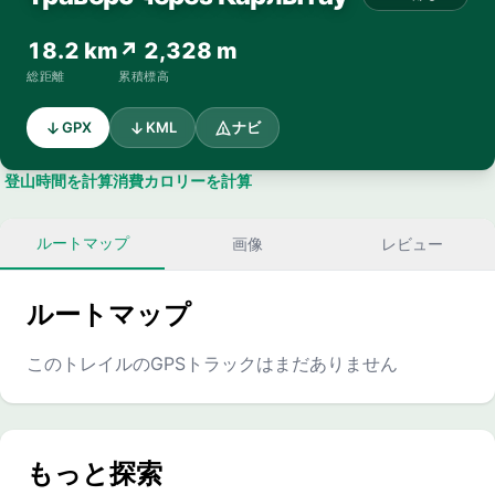
18.2 km
↗ 2,328 m
総距離
累積標高
GPX
KML
ナビ
登山時間を計算
消費カロリーを計算
ルートマップ
画像
レビュー
ルートマップ
このトレイルのGPSトラックはまだありません
もっと探索