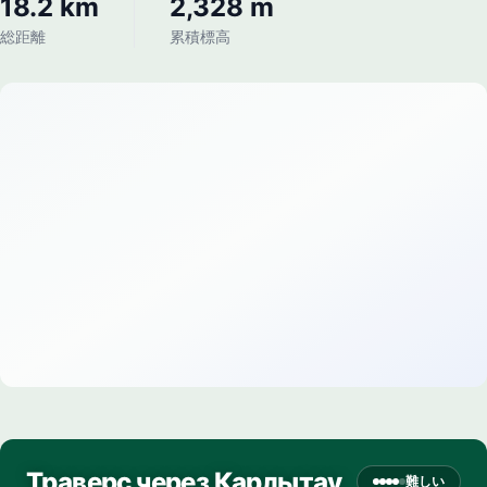
18.2 km
2,328 m
総距離
累積標高
Траверс через Карлытау
難しい