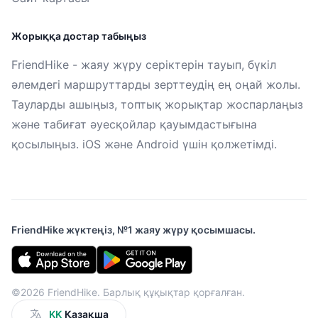
Жорыққа достар табыңыз
FriendHike - жаяу жүру серіктерін тауып, бүкіл
әлемдегі маршруттарды зерттеудің ең оңай жолы.
Тауларды ашыңыз, топтық жорықтар жоспарлаңыз
және табиғат әуесқойлар қауымдастығына
қосылыңыз. iOS және Android үшін қолжетімді.
FriendHike жүктеңіз, №1 жаяу жүру қосымшасы.
©2026 FriendHike. Барлық құқықтар қорғалған.
KK
Қазақша