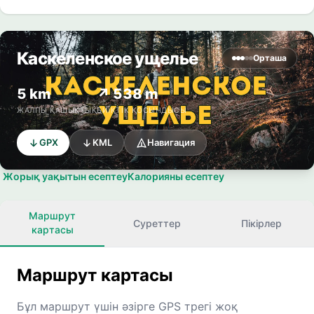
Каскеленское ущелье
Орташа
5 km
↗ 538 m
ЖАЛПЫ ҚАШЫҚТЫҚ
БИІКТІК ҚОСЫНДЫСЫ
GPX
KML
Навигация
Жорық уақытын есептеу
Калорияны есептеу
Маршрут
Суреттер
Пікірлер
картасы
Маршрут картасы
Бұл маршрут үшін әзірге GPS трегі жоқ