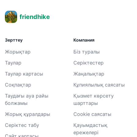
friendhike
Зерттеу
Компания
Жорықтар
Біз туралы
Таулар
Серіктестер
Таулар картасы
Жаңалықтар
Соқпақтар
Құпиялылық саясаты
Таудағы ауа райы
Қызмет көрсету
болжамы
шарттары
Жорық құралдары
Cookie саясаты
Серіктес табу
Қауымдастық
ережелері
Сайт картасы