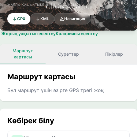
ЖАЛПЫ ҚАШЫҚТЫҚ
БИІКТІК ҚОСЫНДЫСЫ
GPX
KML
Навигация
Жорық уақытын есептеу
Калорияны есептеу
Маршрут
Суреттер
Пікірлер
картасы
Маршрут картасы
Бұл маршрут үшін әзірге GPS трегі жоқ
Көбірек білу