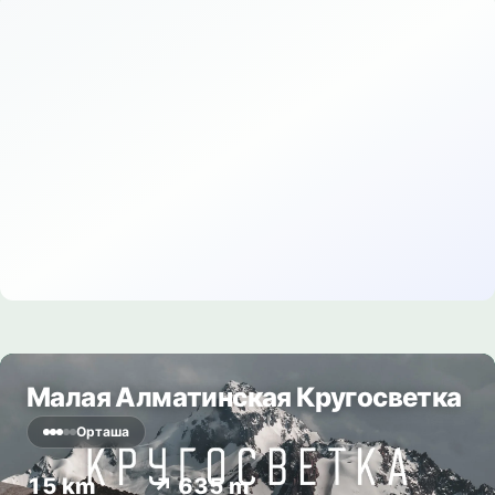
Малая Алматинская Кругосветка
Орташа
15 km
↗ 635 m