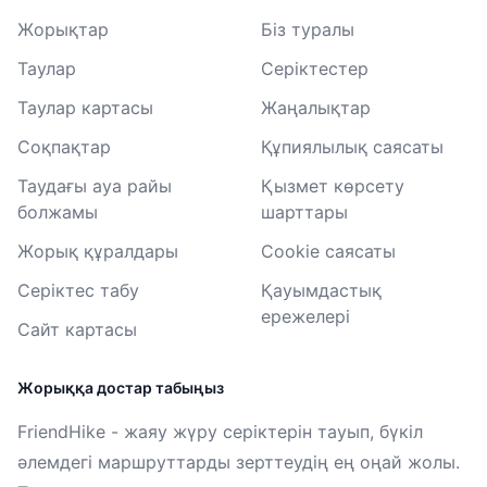
Жорықтар
Біз туралы
Таулар
Серіктестер
Таулар картасы
Жаңалықтар
Соқпақтар
Құпиялылық саясаты
Таудағы ауа райы
Қызмет көрсету
болжамы
шарттары
Жорық құралдары
Cookie саясаты
Серіктес табу
Қауымдастық
ережелері
Сайт картасы
Жорыққа достар табыңыз
FriendHike - жаяу жүру серіктерін тауып, бүкіл
әлемдегі маршруттарды зерттеудің ең оңай жолы.