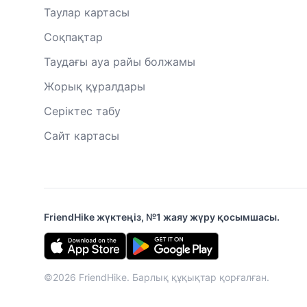
Таулар картасы
Соқпақтар
Таудағы ауа райы болжамы
Жорық құралдары
Серіктес табу
Сайт картасы
FriendHike жүктеңіз, №1 жаяу жүру қосымшасы.
©2026 FriendHike. Барлық құқықтар қорғалған.