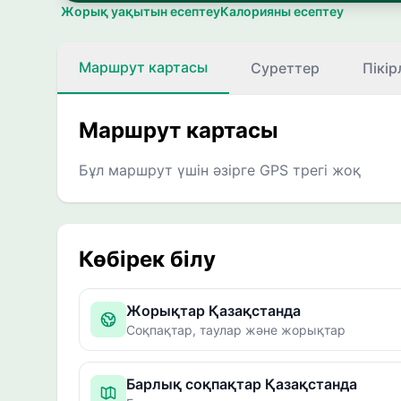
Жорық уақытын есептеу
Калорияны есептеу
Маршрут картасы
Суреттер
Пікір
Маршрут картасы
Бұл маршрут үшін әзірге GPS трегі жоқ
Көбірек білу
Жорықтар Қазақстанда
Соқпақтар, таулар және жорықтар
Барлық соқпақтар Қазақстанда