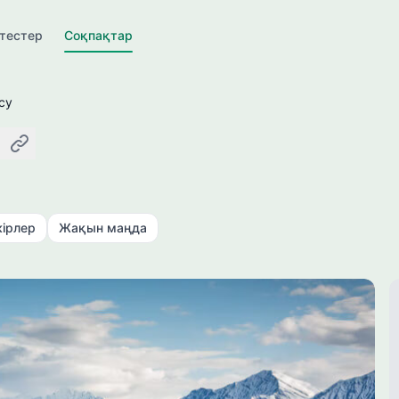
ктестер
Соқпақтар
су
қтау
Сілтемені көшіру
кірлер
Жақын маңда