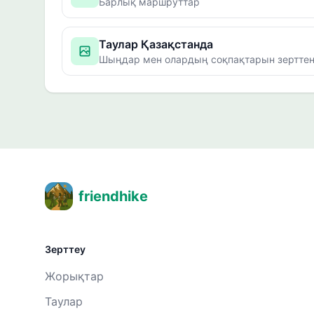
Барлық маршруттар
Таулар Қазақстанда
Шыңдар мен олардың соқпақтарын зерттең
friendhike
Зерттеу
Жорықтар
Таулар