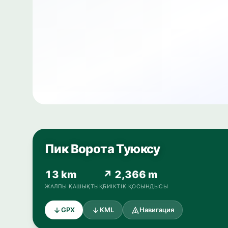
Пик Ворота Туюксу
13 km
↗ 2,366 m
ЖАЛПЫ ҚАШЫҚТЫҚ
БИІКТІК ҚОСЫНДЫСЫ
GPX
KML
Навигация