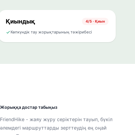
Қиындық
4/5 · Қиын
Көпкүндік тау жорықтарының тәжірибесі
Жорыққа достар табыңыз
FriendHike - жаяу жүру серіктерін тауып, бүкіл
әлемдегі маршруттарды зерттеудің ең оңай