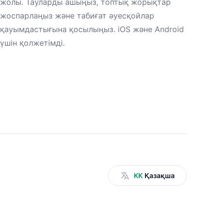
жолы. Тауларды ашыңыз, топтық жорықтар
жоспарлаңыз және табиғат әуесқойлар
қауымдастығына қосылыңыз. iOS және Android
үшін қолжетімді.
KK
Қазақша