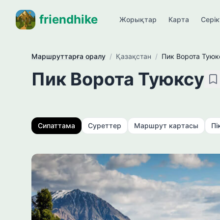
friendhike
Жорықтар
Карта
Сері
Маршруттарға оралу
/
Қазақстан
/
Пик Ворота Туюк
Пик Ворота Туюксу
Са
Сипаттама
Суреттер
Маршрут картасы
Пі