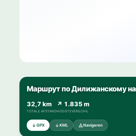
Маршрут по Дилижанскому на
32,7 km
↗ 1.835 m
TOTALE AFSTAND
HOOGTEVERSCHIL
GPX
KML
Navigeren