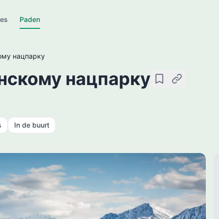
jes
Paden
ому нацпарку
нскому нацпарку
Opslaan
Kopieer link
s
In de buurt