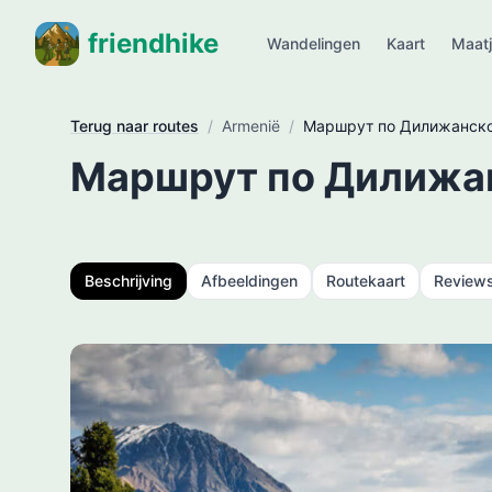
friendhike
Wandelingen
Kaart
Maat
Terug naar routes
/
Armenië
/
Маршрут по Дилижанск
Маршрут по Дилижа
Beschrijving
Afbeeldingen
Routekaart
Review