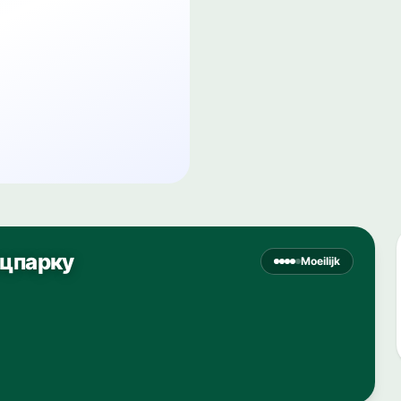
цпарку
Moeilijk