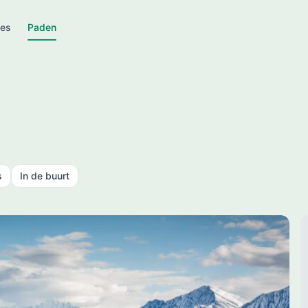
jes
Paden
er link
s
In de buurt