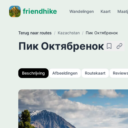
friendhike
Wandelingen
Kaart
Maat
Terug naar routes
/
Kazachstan
/
Пик Октябренок
Пик Октябренок
Opslaan
Kopie
Beschrijving
Afbeeldingen
Routekaart
Review