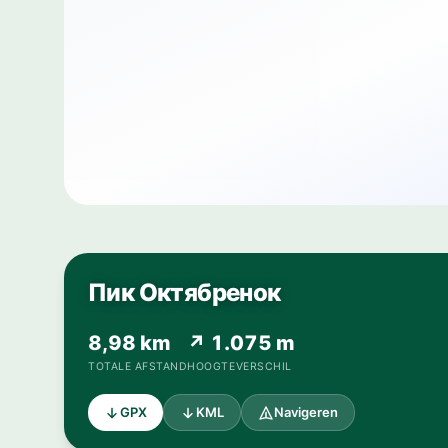
Пик Октябренок
8,98 km
↗ 1.075 m
TOTALE AFSTAND
HOOGTEVERSCHIL
GPX
KML
Navigeren