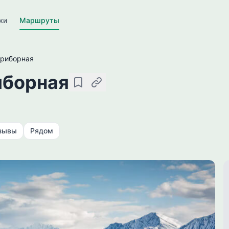
ки
Маршруты
Приборная
иборная
Сохранить
Скопировать ссылку
зывы
Рядом