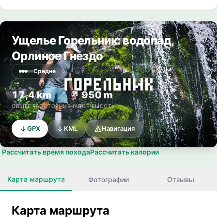
Ущелье Горельник: водопад,
Орлиное Гнездо
Средне
17,4 km
↗ 950 m
ОБЩЕЕ РАССТОЯНИЕ
НАБОР ВЫСОТЫ
GPX
KML
Навигация
Рассчитать время похода
Рассчитать калории
Карта маршрута
Фотографии
Отзывы
Карта маршрута