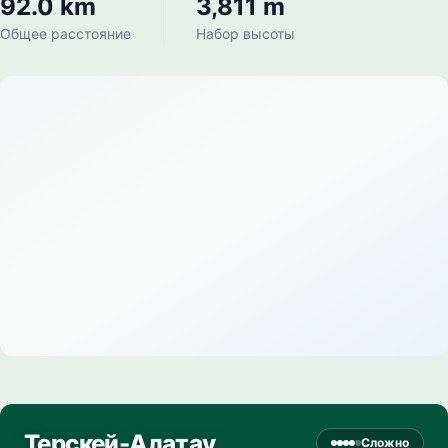
92.0 km
3,811 m
Общее расстояние
Набор высоты
Терскей-Алатау
Сложно