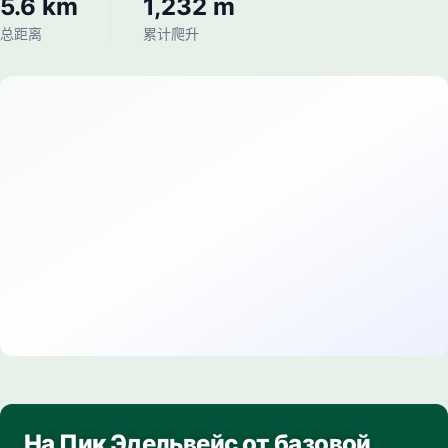
5.6 km
1,232 m
总距离
累计爬升
На Пик Эдельвейс от базовой