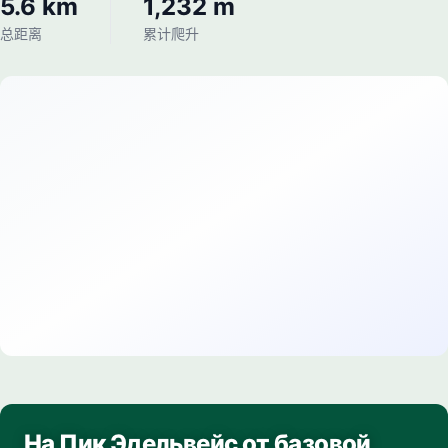
5.6 km
1,232 m
总距离
累计爬升
На Пик Эдельвейс от базовой