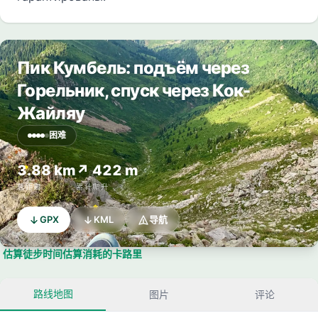
Пик Кумбель: подъём через
Горельник, спуск через Кок-
Жайляу
困难
3.88 km
↗ 422 m
总距离
累计爬升
GPX
KML
导航
估算徒步时间
估算消耗的卡路里
路线地图
图片
评论