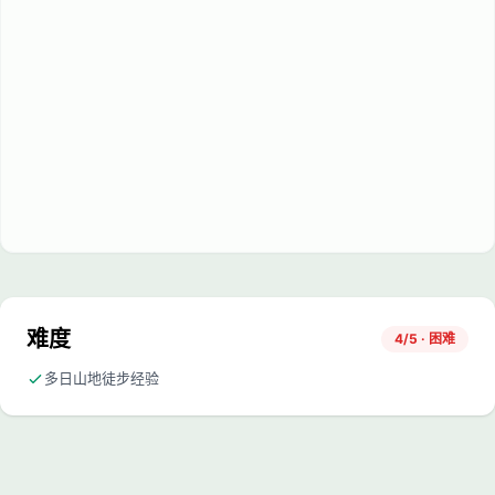
难度
4/5 · 困难
多日山地徒步经验