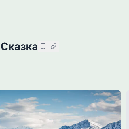
 Сказка
收藏
复制链接