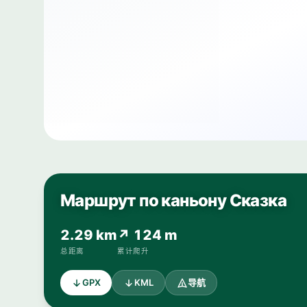
Маршрут по каньону Сказка
2.29 km
↗ 124 m
总距离
累计爬升
GPX
KML
导航