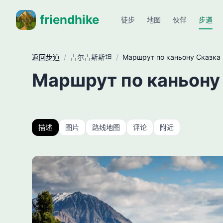
friendhike
徒步
地图
伙伴
步道
返回步道
/
吉尔吉斯斯坦
/
Маршрут по каньону Сказка
Маршрут по каньону
描述
图片
路线地图
评论
附近